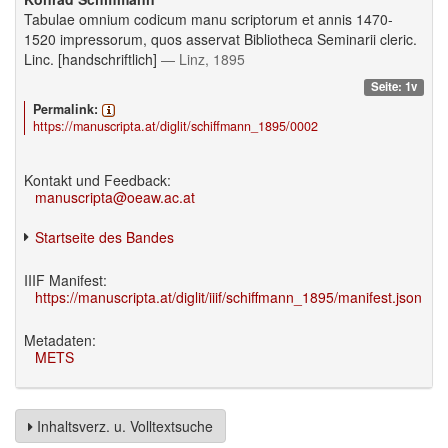
Tabulae omnium codicum manu scriptorum et annis 1470-
1520 impressorum, quos asservat Bibliotheca Seminarii cleric.
Linc. [handschriftlich]
— Linz, 1895
Seite: 1v
Permalink:
https://manuscripta.at/diglit/schiffmann_1895/0002
Kontakt und Feedback:
manuscripta@oeaw.ac.at
Startseite des Bandes
IIIF Manifest:
https://manuscripta.at/diglit/iiif/schiffmann_1895/manifest.json
Metadaten:
METS
Inhaltsverz. u. Volltextsuche