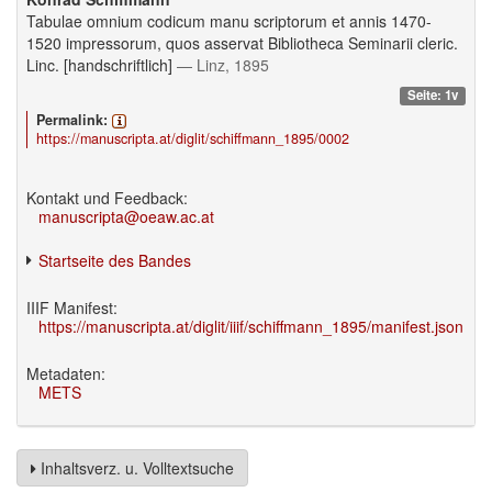
Tabulae omnium codicum manu scriptorum et annis 1470-
1520 impressorum, quos asservat Bibliotheca Seminarii cleric.
Linc. [handschriftlich]
— Linz, 1895
Seite: 1v
Permalink:
https://manuscripta.at/diglit/schiffmann_1895/0002
Kontakt und Feedback:
manuscripta@oeaw.ac.at
Startseite des Bandes
IIIF Manifest:
https://manuscripta.at/diglit/iiif/schiffmann_1895/manifest.json
Metadaten:
METS
Inhaltsverz. u. Volltextsuche