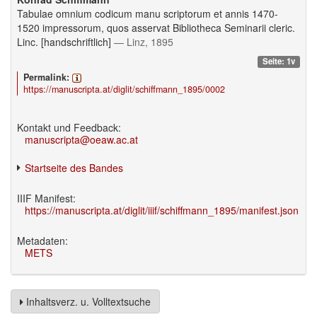
Tabulae omnium codicum manu scriptorum et annis 1470-
1520 impressorum, quos asservat Bibliotheca Seminarii cleric.
Linc. [handschriftlich]
— Linz, 1895
Seite: 1v
Permalink:
https://manuscripta.at/diglit/schiffmann_1895/0002
Kontakt und Feedback:
manuscripta@oeaw.ac.at
Startseite des Bandes
IIIF Manifest:
https://manuscripta.at/diglit/iiif/schiffmann_1895/manifest.json
Metadaten:
METS
Inhaltsverz. u. Volltextsuche