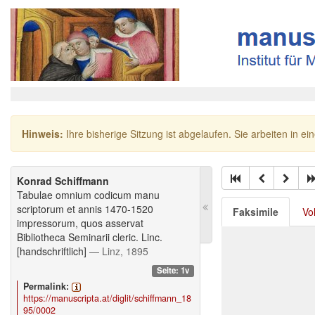
Hinweis:
Ihre bisherige Sitzung ist abgelaufen. Sie arbeiten in ei
Konrad Schiffmann
Tabulae omnium codicum manu
scriptorum et annis 1470-1520
Faksimile
Vo
impressorum, quos asservat
Bibliotheca Seminarii cleric. Linc.
[handschriftlich]
— Linz, 1895
Seite: 1v
Permalink:
https://manuscripta.at/diglit/schiffmann_18
95/0002