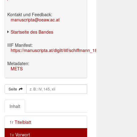
Kontakt und Feedback:
manuscripta@oeaw.ac.at
Startseite des Bandes
IIIF Manifest:
https://manuscripta.at/diglit/iiif/schiffmann_1895/manifest.json
Metadaten:
METS
Seite
Inhalt
1r
Titelblatt
1v
Vorwort