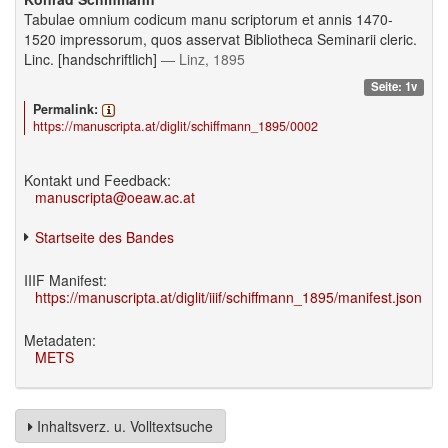
Tabulae omnium codicum manu scriptorum et annis 1470-
1520 impressorum, quos asservat Bibliotheca Seminarii cleric.
Linc. [handschriftlich]
— Linz, 1895
Seite: 1v
Permalink:
https://manuscripta.at/diglit/schiffmann_1895/0002
Kontakt und Feedback:
manuscripta@oeaw.ac.at
Startseite des Bandes
IIIF Manifest:
https://manuscripta.at/diglit/iiif/schiffmann_1895/manifest.json
Metadaten:
METS
Inhaltsverz. u. Volltextsuche