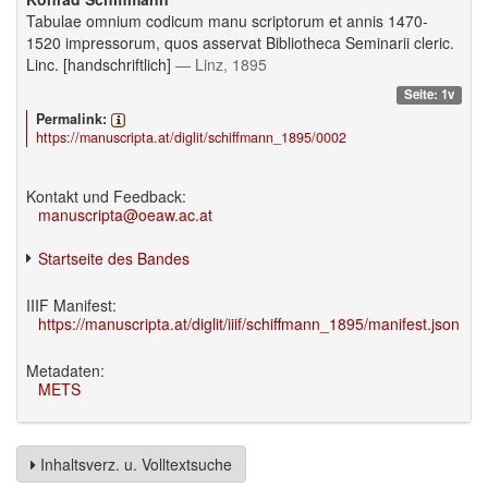
Tabulae omnium codicum manu scriptorum et annis 1470-
1520 impressorum, quos asservat Bibliotheca Seminarii cleric.
Linc. [handschriftlich]
— Linz, 1895
Seite: 1v
Permalink:
https://manuscripta.at/diglit/schiffmann_1895/0002
Kontakt und Feedback:
manuscripta@oeaw.ac.at
Startseite des Bandes
IIIF Manifest:
https://manuscripta.at/diglit/iiif/schiffmann_1895/manifest.json
Metadaten:
METS
Inhaltsverz. u. Volltextsuche