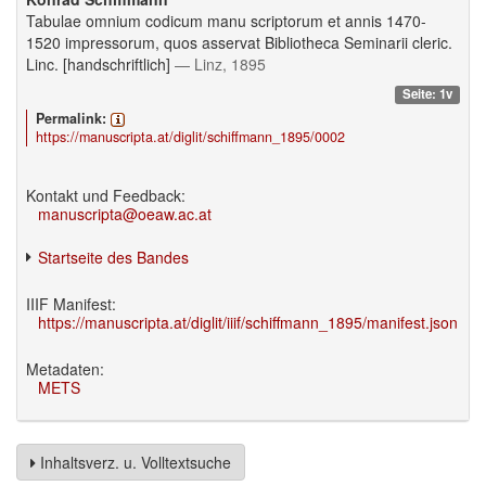
Tabulae omnium codicum manu scriptorum et annis 1470-
1520 impressorum, quos asservat Bibliotheca Seminarii cleric.
Linc. [handschriftlich]
— Linz, 1895
Seite: 1v
Permalink:
https://manuscripta.at/diglit/schiffmann_1895/0002
Kontakt und Feedback:
manuscripta@oeaw.ac.at
Startseite des Bandes
IIIF Manifest:
https://manuscripta.at/diglit/iiif/schiffmann_1895/manifest.json
Metadaten:
METS
Inhaltsverz. u. Volltextsuche