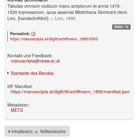
Tabulae omnium codicum manu scriptorum et annis 1470-
1520 impressorum, quos asservat Bibliotheca Seminarii cleric.
Linc. [handschriftlich]
— Linz, 1895
Seite: 1v
Permalink:
https://manuscripta.at/diglit/schiffmann_1895/0002
Kontakt und Feedback:
manuscripta@oeaw.ac.at
Startseite des Bandes
IIIF Manifest:
https://manuscripta.at/diglit/iiif/schiffmann_1895/manifest.json
Metadaten:
METS
Inhaltsverz. u. Volltextsuche