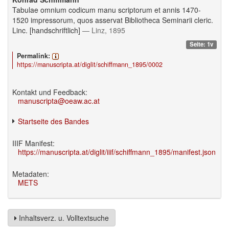
Tabulae omnium codicum manu scriptorum et annis 1470-
1520 impressorum, quos asservat Bibliotheca Seminarii cleric.
Linc. [handschriftlich]
— Linz, 1895
Seite: 1v
Permalink:
https://manuscripta.at/diglit/schiffmann_1895/0002
Kontakt und Feedback:
manuscripta@oeaw.ac.at
Startseite des Bandes
IIIF Manifest:
https://manuscripta.at/diglit/iiif/schiffmann_1895/manifest.json
Metadaten:
METS
Inhaltsverz. u. Volltextsuche