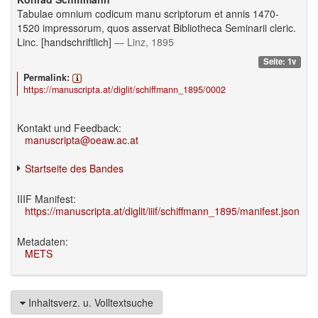
Tabulae omnium codicum manu scriptorum et annis 1470-
1520 impressorum, quos asservat Bibliotheca Seminarii cleric.
Linc. [handschriftlich]
— Linz, 1895
Seite: 1v
Permalink:
https://manuscripta.at/diglit/schiffmann_1895/0002
Kontakt und Feedback:
manuscripta@oeaw.ac.at
Startseite des Bandes
IIIF Manifest:
https://manuscripta.at/diglit/iiif/schiffmann_1895/manifest.json
Metadaten:
METS
Inhaltsverz. u. Volltextsuche