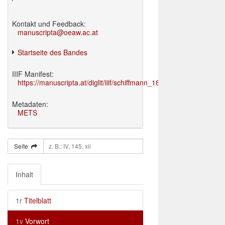
Kontakt und Feedback:
manuscripta@oeaw.ac.at
Startseite des Bandes
IIIF Manifest:
https://manuscripta.at/diglit/iiif/schiffmann_1895/manifest.json
Metadaten:
METS
Seite
Inhalt
1r
Titelblatt
1v
Vorwort