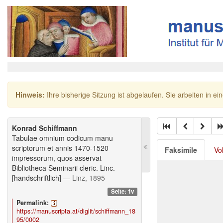
Hinweis:
Ihre bisherige Sitzung ist abgelaufen. Sie arbeiten in ei
Konrad Schiffmann
Tabulae omnium codicum manu
scriptorum et annis 1470-1520
Faksimile
Vo
impressorum, quos asservat
Bibliotheca Seminarii cleric. Linc.
[handschriftlich]
— Linz, 1895
Seite: 1v
Permalink:
https://manuscripta.at/diglit/schiffmann_18
95/0002