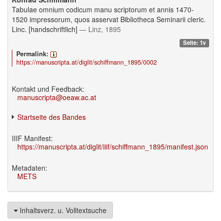
Tabulae omnium codicum manu scriptorum et annis 1470-
1520 impressorum, quos asservat Bibliotheca Seminarii cleric.
Linc. [handschriftlich]
— Linz, 1895
Seite: 1v
Permalink:
https://manuscripta.at/diglit/schiffmann_1895/0002
Kontakt und Feedback:
manuscripta@oeaw.ac.at
Startseite des Bandes
IIIF Manifest:
https://manuscripta.at/diglit/iiif/schiffmann_1895/manifest.json
Metadaten:
METS
Inhaltsverz. u. Volltextsuche