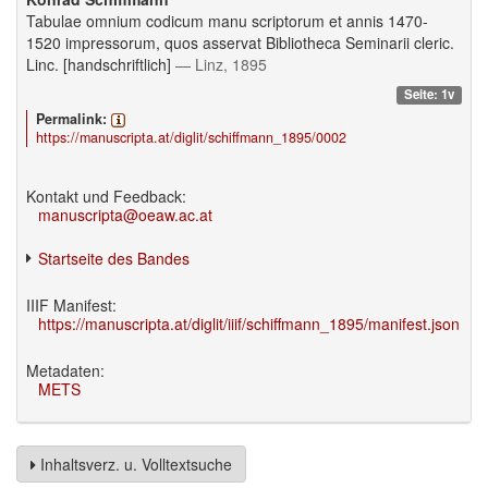
Tabulae omnium codicum manu scriptorum et annis 1470-
1520 impressorum, quos asservat Bibliotheca Seminarii cleric.
Linc. [handschriftlich]
— Linz, 1895
Seite: 1v
Permalink:
https://manuscripta.at/diglit/schiffmann_1895/0002
Kontakt und Feedback:
manuscripta@oeaw.ac.at
Startseite des Bandes
IIIF Manifest:
https://manuscripta.at/diglit/iiif/schiffmann_1895/manifest.json
Metadaten:
METS
Inhaltsverz. u. Volltextsuche