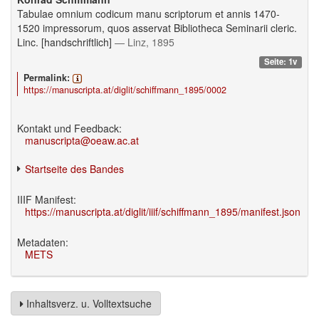
Tabulae omnium codicum manu scriptorum et annis 1470-
1520 impressorum, quos asservat Bibliotheca Seminarii cleric.
Linc. [handschriftlich]
— Linz, 1895
Seite: 1v
Permalink:
https://manuscripta.at/diglit/schiffmann_1895/0002
Kontakt und Feedback:
manuscripta@oeaw.ac.at
Startseite des Bandes
IIIF Manifest:
https://manuscripta.at/diglit/iiif/schiffmann_1895/manifest.json
Metadaten:
METS
Inhaltsverz. u. Volltextsuche