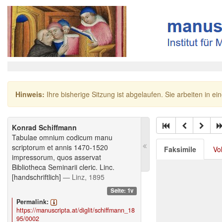
Hinweis:
Ihre bisherige Sitzung ist abgelaufen. Sie arbeiten in ei
Konrad Schiffmann
Tabulae omnium codicum manu
scriptorum et annis 1470-1520
Faksimile
Vo
impressorum, quos asservat
Bibliotheca Seminarii cleric. Linc.
[handschriftlich]
— Linz, 1895
Seite: 1v
Permalink:
https://manuscripta.at/diglit/schiffmann_18
95/0002