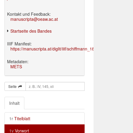
Kontakt und Feedback:
manuscripta@oeaw.ac.at
Startseite des Bandes
IIIF Manifest:
https://manuscripta.at/diglit/iiif/schiffmann_1895/manifest.json
Metadaten:
METS
Seite
Inhalt
1r
Titelblatt
1v
Vorwort