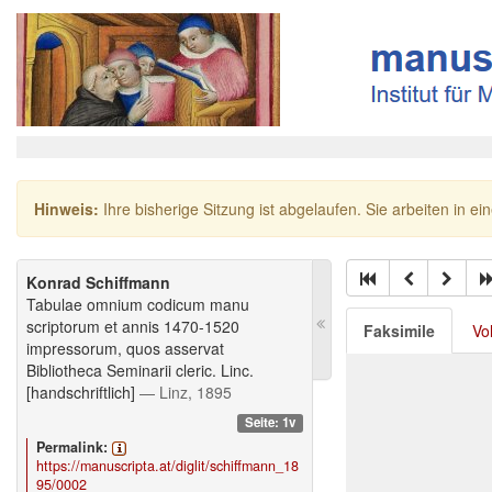
Hinweis:
Ihre bisherige Sitzung ist abgelaufen. Sie arbeiten in ei
Konrad Schiffmann
Tabulae omnium codicum manu
scriptorum et annis 1470-1520
Faksimile
Vo
impressorum, quos asservat
Bibliotheca Seminarii cleric. Linc.
[handschriftlich]
— Linz, 1895
Seite: 1v
Permalink:
https://manuscripta.at/diglit/schiffmann_18
95/0002