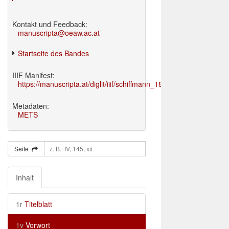
Kontakt und Feedback:
manuscripta@oeaw.ac.at
Startseite des Bandes
IIIF Manifest:
https://manuscripta.at/diglit/iiif/schiffmann_1895/manifest.json
Metadaten:
METS
Seite
Inhalt
1r
Titelblatt
1v
Vorwort