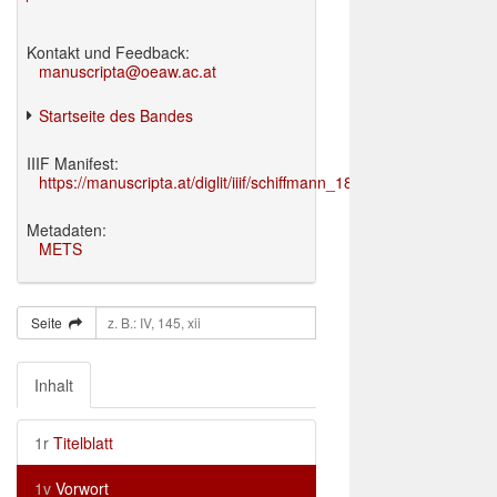
Kontakt und Feedback:
manuscripta@oeaw.ac.at
Startseite des Bandes
IIIF Manifest:
https://manuscripta.at/diglit/iiif/schiffmann_1895/manifest.json
Metadaten:
METS
Seite
Inhalt
1r
Titelblatt
1v
Vorwort