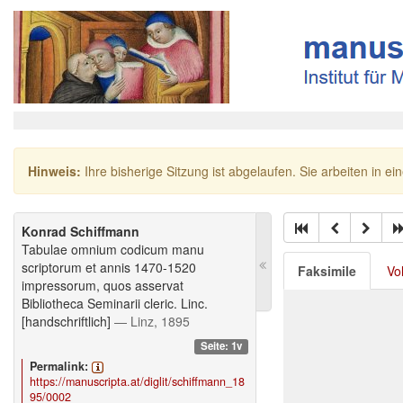
Hinweis:
Ihre bisherige Sitzung ist abgelaufen. Sie arbeiten in ei
Konrad Schiffmann
Tabulae omnium codicum manu
scriptorum et annis 1470-1520
Faksimile
Vo
impressorum, quos asservat
Bibliotheca Seminarii cleric. Linc.
[handschriftlich]
— Linz, 1895
Seite: 1v
Permalink:
https://manuscripta.at/diglit/schiffmann_18
95/0002