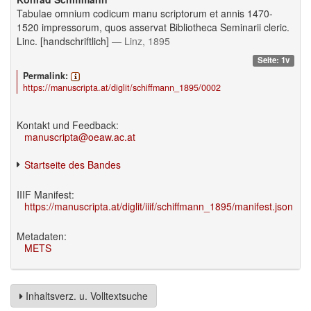
Tabulae omnium codicum manu scriptorum et annis 1470-
1520 impressorum, quos asservat Bibliotheca Seminarii cleric.
Linc. [handschriftlich]
— Linz, 1895
Seite: 1v
Permalink:
https://manuscripta.at/diglit/schiffmann_1895/0002
Kontakt und Feedback:
manuscripta@oeaw.ac.at
Startseite des Bandes
IIIF Manifest:
https://manuscripta.at/diglit/iiif/schiffmann_1895/manifest.json
Metadaten:
METS
Inhaltsverz. u. Volltextsuche