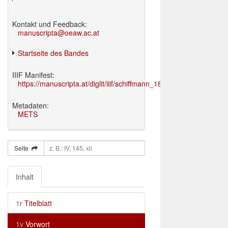
Kontakt und Feedback:
manuscripta@oeaw.ac.at
Startseite des Bandes
IIIF Manifest:
https://manuscripta.at/diglit/iiif/schiffmann_1895/manifest.json
Metadaten:
METS
Seite
Inhalt
1r
Titelblatt
1v
Vorwort