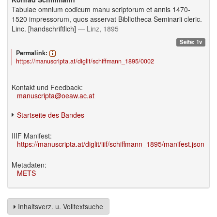
Tabulae omnium codicum manu scriptorum et annis 1470-
1520 impressorum, quos asservat Bibliotheca Seminarii cleric.
Linc. [handschriftlich]
— Linz, 1895
Seite: 1v
Permalink:
https://manuscripta.at/diglit/schiffmann_1895/0002
Kontakt und Feedback:
manuscripta@oeaw.ac.at
Startseite des Bandes
IIIF Manifest:
https://manuscripta.at/diglit/iiif/schiffmann_1895/manifest.json
Metadaten:
METS
Inhaltsverz. u. Volltextsuche