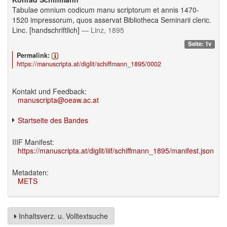
Tabulae omnium codicum manu scriptorum et annis 1470-
1520 impressorum, quos asservat Bibliotheca Seminarii cleric.
Linc. [handschriftlich]
— Linz, 1895
Seite: 1v
Permalink:
https://manuscripta.at/diglit/schiffmann_1895/0002
Kontakt und Feedback:
manuscripta@oeaw.ac.at
Startseite des Bandes
IIIF Manifest:
https://manuscripta.at/diglit/iiif/schiffmann_1895/manifest.json
Metadaten:
METS
Inhaltsverz. u. Volltextsuche