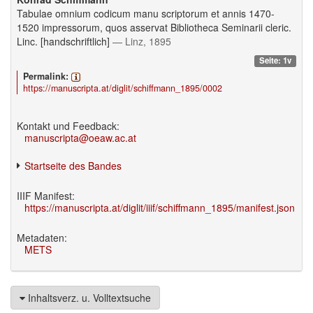
Tabulae omnium codicum manu scriptorum et annis 1470-
1520 impressorum, quos asservat Bibliotheca Seminarii cleric.
Linc. [handschriftlich]
— Linz, 1895
Seite: 1v
Permalink:
https://manuscripta.at/diglit/schiffmann_1895/0002
Kontakt und Feedback:
manuscripta@oeaw.ac.at
Startseite des Bandes
IIIF Manifest:
https://manuscripta.at/diglit/iiif/schiffmann_1895/manifest.json
Metadaten:
METS
Inhaltsverz. u. Volltextsuche