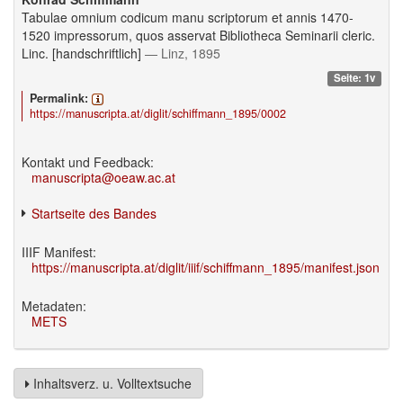
Tabulae omnium codicum manu scriptorum et annis 1470-
1520 impressorum, quos asservat Bibliotheca Seminarii cleric.
Linc. [handschriftlich]
— Linz, 1895
Seite: 1v
Permalink:
https://manuscripta.at/diglit/schiffmann_1895/0002
Kontakt und Feedback:
manuscripta@oeaw.ac.at
Startseite des Bandes
IIIF Manifest:
https://manuscripta.at/diglit/iiif/schiffmann_1895/manifest.json
Metadaten:
METS
Inhaltsverz. u. Volltextsuche