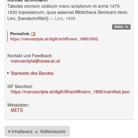
Tabulae omnium codicum manu scriptorum et annis 1470-
1520 impressorum, quos asservat Bibliotheca Seminarii cleric.
Linc. [handschriftlich]
— Linz, 1895
Seite: 1v
Permalink:
https://manuscripta.at/diglit/schiffmann_1895/0002
Kontakt und Feedback:
manuscripta@oeaw.ac.at
Startseite des Bandes
IIIF Manifest:
https://manuscripta.at/diglit/iiif/schiffmann_1895/manifest.json
Metadaten:
METS
Inhaltsverz. u. Volltextsuche