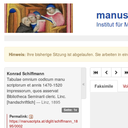
Hinweis:
Ihre bisherige Sitzung ist abgelaufen. Sie arbeiten in ei
Konrad Schiffmann
Tabulae omnium codicum manu
scriptorum et annis 1470-1520
Faksimile
Vo
impressorum, quos asservat
Bibliotheca Seminarii cleric. Linc.
[handschriftlich]
— Linz, 1895
Seite: 1v
Permalink:
https://manuscripta.at/diglit/schiffmann_18
95/0002