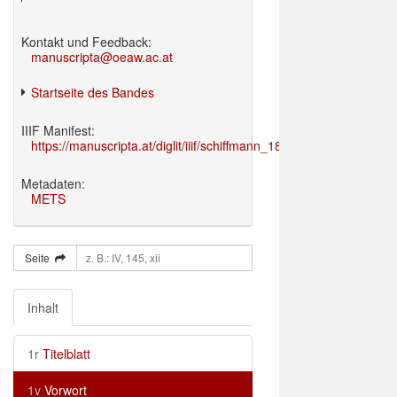
Kontakt und Feedback:
manuscripta@oeaw.ac.at
Startseite des Bandes
IIIF Manifest:
https://manuscripta.at/diglit/iiif/schiffmann_1895/manifest.json
Metadaten:
METS
Seite
Inhalt
1r
Titelblatt
1v
Vorwort