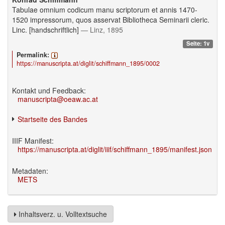
Tabulae omnium codicum manu scriptorum et annis 1470-
1520 impressorum, quos asservat Bibliotheca Seminarii cleric.
Linc. [handschriftlich]
— Linz, 1895
Seite: 1v
Permalink:
https://manuscripta.at/diglit/schiffmann_1895/0002
Kontakt und Feedback:
manuscripta@oeaw.ac.at
Startseite des Bandes
IIIF Manifest:
https://manuscripta.at/diglit/iiif/schiffmann_1895/manifest.json
Metadaten:
METS
Inhaltsverz. u. Volltextsuche