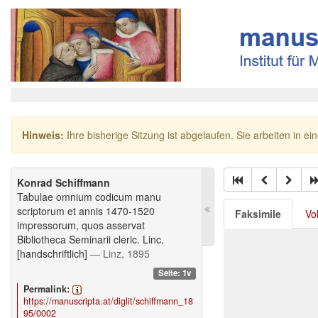
Hinweis:
Ihre bisherige Sitzung ist abgelaufen. Sie arbeiten in ei
Konrad Schiffmann
Tabulae omnium codicum manu
scriptorum et annis 1470-1520
Faksimile
Vo
impressorum, quos asservat
Bibliotheca Seminarii cleric. Linc.
[handschriftlich]
— Linz, 1895
Seite: 1v
Permalink:
https://manuscripta.at/diglit/schiffmann_18
95/0002