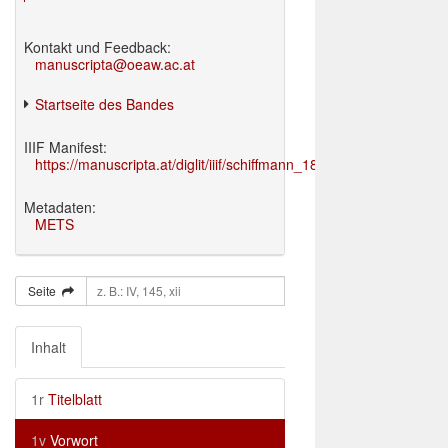
Kontakt und Feedback:
manuscripta@oeaw.ac.at
Startseite des Bandes
IIIF Manifest:
https://manuscripta.at/diglit/iiif/schiffmann_1895/manifest.json
Metadaten:
METS
Seite
Inhalt
1r
Titelblatt
1v
Vorwort