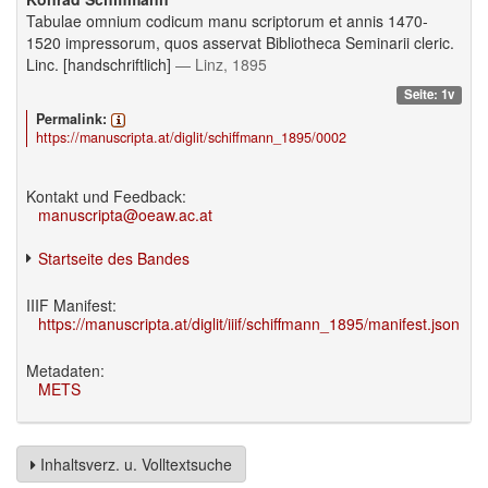
Tabulae omnium codicum manu scriptorum et annis 1470-
1520 impressorum, quos asservat Bibliotheca Seminarii cleric.
Linc. [handschriftlich]
— Linz, 1895
Seite: 1v
Permalink:
https://manuscripta.at/diglit/schiffmann_1895/0002
Kontakt und Feedback:
manuscripta@oeaw.ac.at
Startseite des Bandes
IIIF Manifest:
https://manuscripta.at/diglit/iiif/schiffmann_1895/manifest.json
Metadaten:
METS
Inhaltsverz. u. Volltextsuche