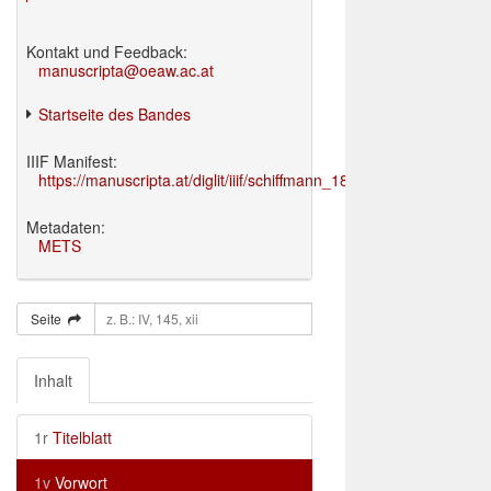
Kontakt und Feedback:
manuscripta@oeaw.ac.at
Startseite des Bandes
IIIF Manifest:
https://manuscripta.at/diglit/iiif/schiffmann_1895/manifest.json
Metadaten:
METS
Seite
Inhalt
1r
Titelblatt
1v
Vorwort