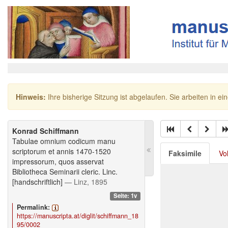
Hinweis:
Ihre bisherige Sitzung ist abgelaufen. Sie arbeiten in ei
Konrad Schiffmann
Tabulae omnium codicum manu
scriptorum et annis 1470-1520
Faksimile
Vo
impressorum, quos asservat
Bibliotheca Seminarii cleric. Linc.
[handschriftlich]
— Linz, 1895
Seite: 1v
Permalink:
https://manuscripta.at/diglit/schiffmann_18
95/0002