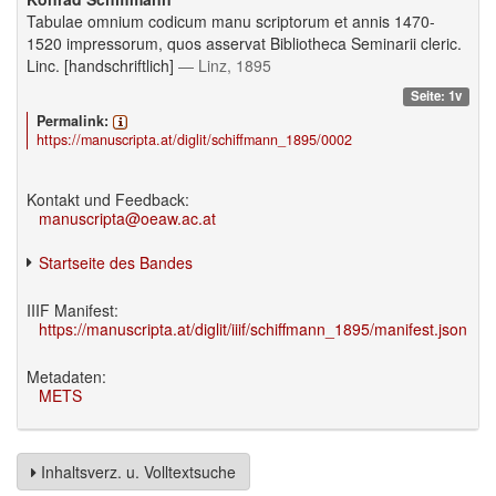
Tabulae omnium codicum manu scriptorum et annis 1470-
1520 impressorum, quos asservat Bibliotheca Seminarii cleric.
Linc. [handschriftlich]
— Linz, 1895
Seite: 1v
Permalink:
https://manuscripta.at/diglit/schiffmann_1895/0002
Kontakt und Feedback:
manuscripta@oeaw.ac.at
Startseite des Bandes
IIIF Manifest:
https://manuscripta.at/diglit/iiif/schiffmann_1895/manifest.json
Metadaten:
METS
Inhaltsverz. u. Volltextsuche