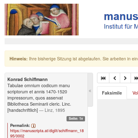
Hinweis:
Ihre bisherige Sitzung ist abgelaufen. Sie arbeiten in ei
Konrad Schiffmann
Tabulae omnium codicum manu
scriptorum et annis 1470-1520
Faksimile
Vo
impressorum, quos asservat
Bibliotheca Seminarii cleric. Linc.
[handschriftlich]
— Linz, 1895
Seite: 1v
Permalink:
https://manuscripta.at/diglit/schiffmann_18
95/0002