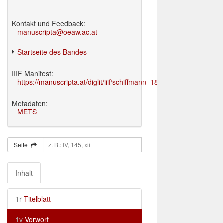
Kontakt und Feedback:
manuscripta@oeaw.ac.at
Startseite des Bandes
IIIF Manifest:
https://manuscripta.at/diglit/iiif/schiffmann_1895/manifest.json
Metadaten:
METS
Seite
Inhalt
1r
Titelblatt
1v
Vorwort