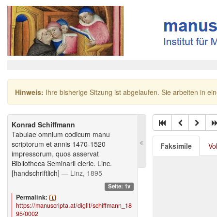
Hinweis:
Ihre bisherige Sitzung ist abgelaufen. Sie arbeiten in ei
Konrad Schiffmann
Tabulae omnium codicum manu
scriptorum et annis 1470-1520
Faksimile
Vo
impressorum, quos asservat
Bibliotheca Seminarii cleric. Linc.
[handschriftlich]
— Linz, 1895
Seite: 1v
Permalink:
https://manuscripta.at/diglit/schiffmann_18
95/0002