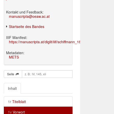
Kontakt und Feedback:
manuscripta@oeaw.ac.at
Startseite des Bandes
IIIF Manifest:
https://manuscripta.at/diglit/iiif/schiffmann_1895/manifest.json
Metadaten:
METS
Seite
Inhalt
1r
Titelblatt
1v
Vorwort