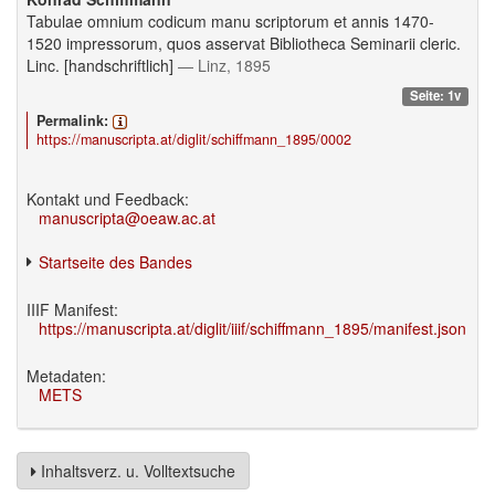
Tabulae omnium codicum manu scriptorum et annis 1470-
1520 impressorum, quos asservat Bibliotheca Seminarii cleric.
Linc. [handschriftlich]
— Linz, 1895
Seite: 1v
Permalink:
https://manuscripta.at/diglit/schiffmann_1895/0002
Kontakt und Feedback:
manuscripta@oeaw.ac.at
Startseite des Bandes
IIIF Manifest:
https://manuscripta.at/diglit/iiif/schiffmann_1895/manifest.json
Metadaten:
METS
Inhaltsverz. u. Volltextsuche