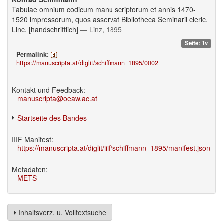
Tabulae omnium codicum manu scriptorum et annis 1470-
1520 impressorum, quos asservat Bibliotheca Seminarii cleric.
Linc. [handschriftlich]
— Linz, 1895
Seite: 1v
Permalink:
https://manuscripta.at/diglit/schiffmann_1895/0002
Kontakt und Feedback:
manuscripta@oeaw.ac.at
Startseite des Bandes
IIIF Manifest:
https://manuscripta.at/diglit/iiif/schiffmann_1895/manifest.json
Metadaten:
METS
Inhaltsverz. u. Volltextsuche