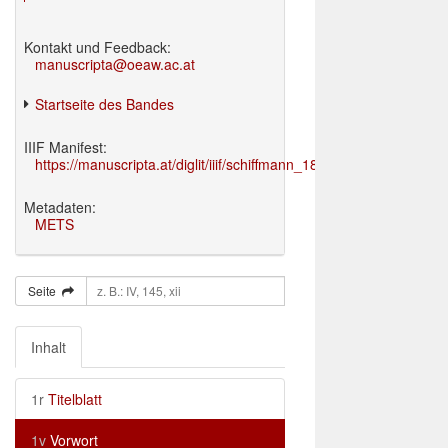
Kontakt und Feedback:
manuscripta@oeaw.ac.at
Startseite des Bandes
IIIF Manifest:
https://manuscripta.at/diglit/iiif/schiffmann_1895/manifest.json
Metadaten:
METS
Seite
Inhalt
1r
Titelblatt
1v
Vorwort