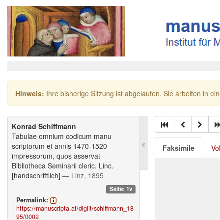
Hinweis:
Ihre bisherige Sitzung ist abgelaufen. Sie arbeiten in ei
Konrad Schiffmann
Tabulae omnium codicum manu
scriptorum et annis 1470-1520
Faksimile
Vo
impressorum, quos asservat
Bibliotheca Seminarii cleric. Linc.
[handschriftlich]
— Linz, 1895
Seite: 1v
Permalink:
https://manuscripta.at/diglit/schiffmann_18
95/0002