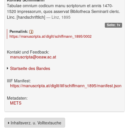
Tabulae omnium codicum manu scriptorum et annis 1470-
1520 impressorum, quos asservat Bibliotheca Seminarii cleric.
Linc. [handschriftlich]
— Linz, 1895
Seite: 1v
Permalink:
https://manuscripta.at/diglit/schiffmann_1895/0002
Kontakt und Feedback:
manuscripta@oeaw.ac.at
Startseite des Bandes
IIIF Manifest:
https://manuscripta.at/diglit/iiif/schiffmann_1895/manifest.json
Metadaten:
METS
Inhaltsverz. u. Volltextsuche