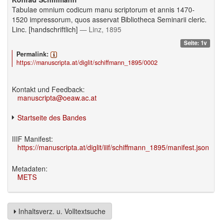
Tabulae omnium codicum manu scriptorum et annis 1470-
1520 impressorum, quos asservat Bibliotheca Seminarii cleric.
Linc. [handschriftlich]
— Linz, 1895
Seite: 1v
Permalink:
https://manuscripta.at/diglit/schiffmann_1895/0002
Kontakt und Feedback:
manuscripta@oeaw.ac.at
Startseite des Bandes
IIIF Manifest:
https://manuscripta.at/diglit/iiif/schiffmann_1895/manifest.json
Metadaten:
METS
Inhaltsverz. u. Volltextsuche