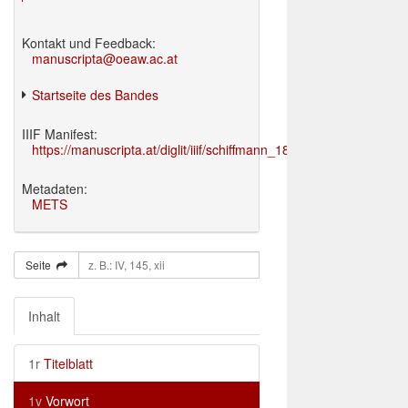
Kontakt und Feedback:
manuscripta@oeaw.ac.at
Startseite des Bandes
IIIF Manifest:
https://manuscripta.at/diglit/iiif/schiffmann_1895/manifest.json
Metadaten:
METS
Seite
Inhalt
1r
Titelblatt
1v
Vorwort