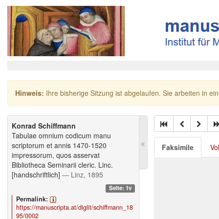
Hinweis:
Ihre bisherige Sitzung ist abgelaufen. Sie arbeiten in ei
Konrad Schiffmann
Tabulae omnium codicum manu
scriptorum et annis 1470-1520
Faksimile
Vo
impressorum, quos asservat
Bibliotheca Seminarii cleric. Linc.
[handschriftlich]
— Linz, 1895
Seite: 1v
Permalink:
https://manuscripta.at/diglit/schiffmann_18
95/0002