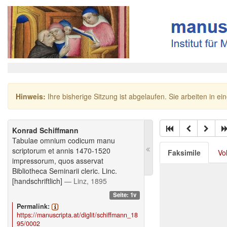
Hinweis:
Ihre bisherige Sitzung ist abgelaufen. Sie arbeiten in ei
Konrad Schiffmann
Tabulae omnium codicum manu
scriptorum et annis 1470-1520
Faksimile
Vo
impressorum, quos asservat
Bibliotheca Seminarii cleric. Linc.
[handschriftlich]
— Linz, 1895
Seite: 1v
Permalink:
https://manuscripta.at/diglit/schiffmann_18
95/0002