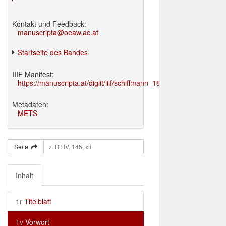
Kontakt und Feedback:
manuscripta@oeaw.ac.at
Startseite des Bandes
IIIF Manifest:
https://manuscripta.at/diglit/iiif/schiffmann_1895/manifest.json
Metadaten:
METS
Seite
Inhalt
1r
Titelblatt
1v
Vorwort