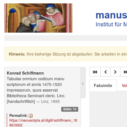
Hinweis:
Ihre bisherige Sitzung ist abgelaufen. Sie arbeiten in ei
Konrad Schiffmann
Tabulae omnium codicum manu
scriptorum et annis 1470-1520
Faksimile
Vo
impressorum, quos asservat
Bibliotheca Seminarii cleric. Linc.
[handschriftlich]
— Linz, 1895
Seite: 1v
Permalink:
https://manuscripta.at/diglit/schiffmann_18
95/0002