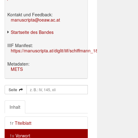
Kontakt und Feedback:
manuscripta@oeaw.ac.at
Startseite des Bandes
IIIF Manifest:
https://manuscripta.at/diglit/iiif/schiffmann_1895/manifest.json
Metadaten:
METS
Seite
Inhalt
1r
Titelblatt
1v
Vorwort