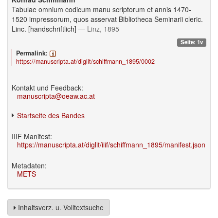
Tabulae omnium codicum manu scriptorum et annis 1470-
1520 impressorum, quos asservat Bibliotheca Seminarii cleric.
Linc. [handschriftlich]
— Linz, 1895
Seite: 1v
Permalink:
https://manuscripta.at/diglit/schiffmann_1895/0002
Kontakt und Feedback:
manuscripta@oeaw.ac.at
Startseite des Bandes
IIIF Manifest:
https://manuscripta.at/diglit/iiif/schiffmann_1895/manifest.json
Metadaten:
METS
Inhaltsverz. u. Volltextsuche