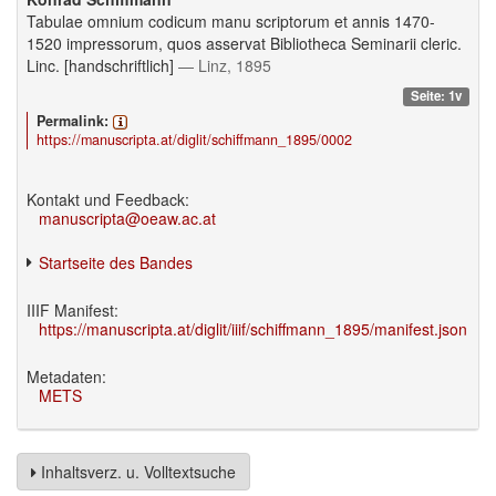
Tabulae omnium codicum manu scriptorum et annis 1470-
1520 impressorum, quos asservat Bibliotheca Seminarii cleric.
Linc. [handschriftlich]
— Linz, 1895
Seite: 1v
Permalink:
https://manuscripta.at/diglit/schiffmann_1895/0002
Kontakt und Feedback:
manuscripta@oeaw.ac.at
Startseite des Bandes
IIIF Manifest:
https://manuscripta.at/diglit/iiif/schiffmann_1895/manifest.json
Metadaten:
METS
Inhaltsverz. u. Volltextsuche