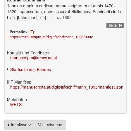
Tabulae omnium codicum manu scriptorum et annis 1470-
1520 impressorum, quos asservat Bibliotheca Seminarii cleric.
Linc. [handschriftlich]
— Linz, 1895
Seite: 1v
Permalink:
https://manuscripta.at/diglit/schiffmann_1895/0002
Kontakt und Feedback:
manuscripta@oeaw.ac.at
Startseite des Bandes
IIIF Manifest:
https://manuscripta.at/diglit/iiif/schiffmann_1895/manifest.json
Metadaten:
METS
Inhaltsverz. u. Volltextsuche