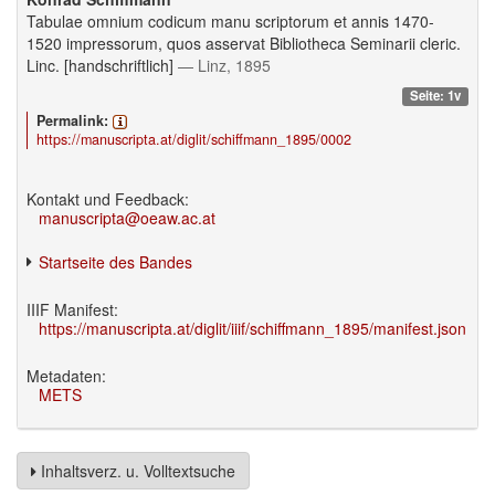
Tabulae omnium codicum manu scriptorum et annis 1470-
1520 impressorum, quos asservat Bibliotheca Seminarii cleric.
Linc. [handschriftlich]
— Linz, 1895
Seite: 1v
Permalink:
https://manuscripta.at/diglit/schiffmann_1895/0002
Kontakt und Feedback:
manuscripta@oeaw.ac.at
Startseite des Bandes
IIIF Manifest:
https://manuscripta.at/diglit/iiif/schiffmann_1895/manifest.json
Metadaten:
METS
Inhaltsverz. u. Volltextsuche