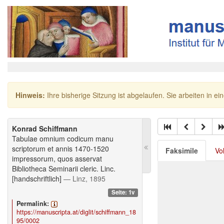
Hinweis:
Ihre bisherige Sitzung ist abgelaufen. Sie arbeiten in ei
Konrad Schiffmann
Tabulae omnium codicum manu
scriptorum et annis 1470-1520
Faksimile
Vo
impressorum, quos asservat
Bibliotheca Seminarii cleric. Linc.
[handschriftlich]
— Linz, 1895
Seite: 1v
Permalink:
https://manuscripta.at/diglit/schiffmann_18
95/0002