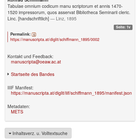
Tabulae omnium codicum manu scriptorum et annis 1470-
1520 impressorum, quos asservat Bibliotheca Seminarii cleric.
Linc. [handschriftlich]
— Linz, 1895
Seite: 1v
Permalink:
https://manuscripta.at/diglit/schiffmann_1895/0002
Kontakt und Feedback:
manuscripta@oeaw.ac.at
Startseite des Bandes
IIIF Manifest:
https://manuscripta.at/diglit/iiif/schiffmann_1895/manifest.json
Metadaten:
METS
Inhaltsverz. u. Volltextsuche