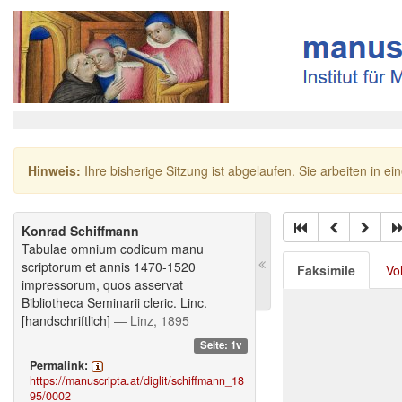
Hinweis:
Ihre bisherige Sitzung ist abgelaufen. Sie arbeiten in ei
Konrad Schiffmann
Tabulae omnium codicum manu
scriptorum et annis 1470-1520
Faksimile
Vo
impressorum, quos asservat
Bibliotheca Seminarii cleric. Linc.
[handschriftlich]
— Linz, 1895
Seite: 1v
Permalink:
https://manuscripta.at/diglit/schiffmann_18
95/0002