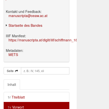
Kontakt und Feedback:
manuscripta@oeaw.ac.at
Startseite des Bandes
IIIF Manifest:
https://manuscripta.at/diglit/iiif/schiffmann_1895/manifest.json
Metadaten:
METS
Seite
Inhalt
1r
Titelblatt
1v
Vorwort