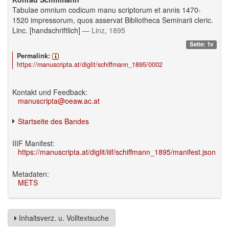
Tabulae omnium codicum manu scriptorum et annis 1470-
1520 impressorum, quos asservat Bibliotheca Seminarii cleric.
Linc. [handschriftlich]
— Linz, 1895
Seite: 1v
Permalink:
https://manuscripta.at/diglit/schiffmann_1895/0002
Kontakt und Feedback:
manuscripta@oeaw.ac.at
Startseite des Bandes
IIIF Manifest:
https://manuscripta.at/diglit/iiif/schiffmann_1895/manifest.json
Metadaten:
METS
Inhaltsverz. u. Volltextsuche