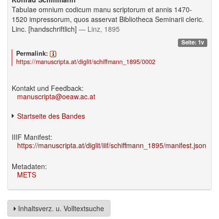
Tabulae omnium codicum manu scriptorum et annis 1470-
1520 impressorum, quos asservat Bibliotheca Seminarii cleric.
Linc. [handschriftlich]
— Linz, 1895
Seite: 1v
Permalink:
https://manuscripta.at/diglit/schiffmann_1895/0002
Kontakt und Feedback:
manuscripta@oeaw.ac.at
Startseite des Bandes
IIIF Manifest:
https://manuscripta.at/diglit/iiif/schiffmann_1895/manifest.json
Metadaten:
METS
Inhaltsverz. u. Volltextsuche