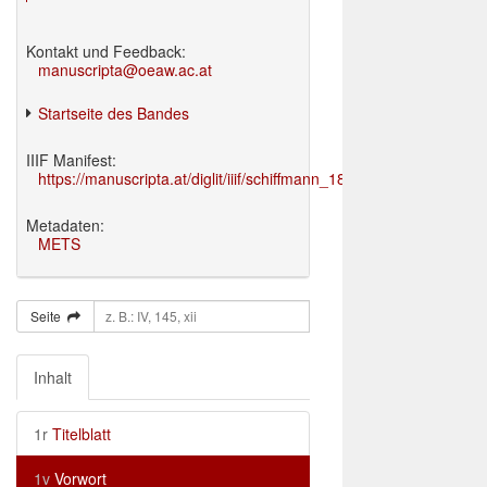
Kontakt und Feedback:
manuscripta@oeaw.ac.at
Startseite des Bandes
IIIF Manifest:
https://manuscripta.at/diglit/iiif/schiffmann_1895/manifest.json
Metadaten:
METS
Seite
Inhalt
1r
Titelblatt
1v
Vorwort