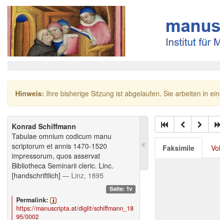
Hinweis:
Ihre bisherige Sitzung ist abgelaufen. Sie arbeiten in ei
Konrad Schiffmann
Tabulae omnium codicum manu
scriptorum et annis 1470-1520
Faksimile
Vo
impressorum, quos asservat
Bibliotheca Seminarii cleric. Linc.
[handschriftlich]
— Linz, 1895
Seite: 1v
Permalink:
https://manuscripta.at/diglit/schiffmann_18
95/0002